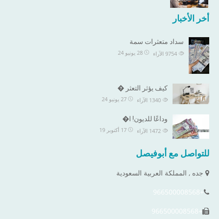
أخر الأخبار
سداد متعثرات سمة
28 يونيو 24
9754
الآراء
كيف يؤثر التعثر �
27 يونيو 24
1340
الآراء
وداعًا للديون! ا�
17 أكتوبر 19
1472
الآراء
للتواصل مع أبوفيصل
جده , المملكة العربية السعودية
+966500008568
+966500008568