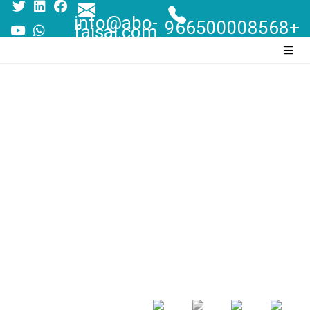
info@abo-
+966500008568
faisal.com