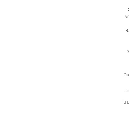
D
v
e
Ou
Lo