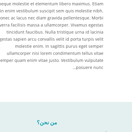
neque molestie et elementum libero maximus. Etiam
in enim vestibulum suscipit sem quis molestie nibh.
onec ac lacus nec diam gravida pellentesque. Morbi
iverra facilisis massa a ullamcorper. Vivamus egestas
tincidunt faucibus. Nulla tristique urna id lacinia
gestas sapien arcu convallis velit id porta turpis velit
molestie enim. In sagittis purus eget semper
ullamcorper nisi lorem condimentum tellus vitae
semper quam enim vitae justo. Vestibulum vulputate
posuere nunc…
من نحن؟