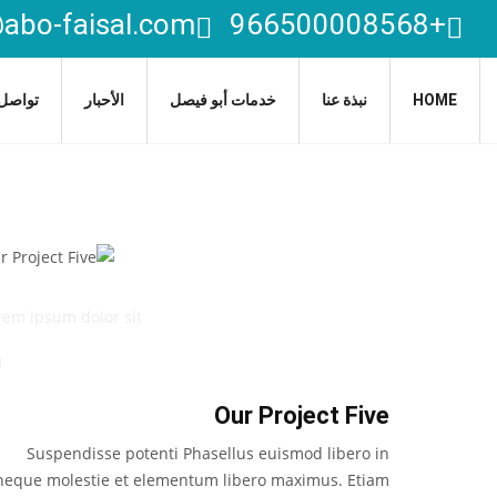
abo-faisal.com
+966500008568
HOME
نبذة عنا
خدمات أبو فيصل
الأحبار
تواصل 
r Project Five
rem ipsum dolor sit
Our Project Five
Suspendisse potenti Phasellus euismod libero in
neque molestie et elementum libero maximus. Etiam