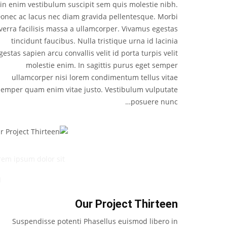
in enim vestibulum suscipit sem quis molestie nibh.
onec ac lacus nec diam gravida pellentesque. Morbi
iverra facilisis massa a ullamcorper. Vivamus egestas
tincidunt faucibus. Nulla tristique urna id lacinia
gestas sapien arcu convallis velit id porta turpis velit
molestie enim. In sagittis purus eget semper
ullamcorper nisi lorem condimentum tellus vitae
semper quam enim vitae justo. Vestibulum vulputate
posuere nunc…
r Project Thirteen
rem ipsum dolor sit
Our Project Thirteen
Suspendisse potenti Phasellus euismod libero in